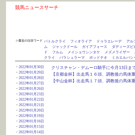
競馬ニュースサーチ
|>最近の注目ワード
バトルクライ
フィオライア
ドゥラエレーデ
アル
ム
ジャックドール
ガイアフォース
ダディーズビ
ド
フルム
メイショウシンタケ
メズメライザー
クライ
パラシュラーマ
ポッドテオ
ミカエルパシ
・
2022年01月30日
クリスチャン・デムーロ騎手に今月13日ま
・
2022年01月29日
【京都金杯】出走馬１６頭、調教後の馬体
・
2022年01月28日
【中山金杯】出走馬１７頭、調教後の馬体
・
2022年01月27日
・
2022年01月26日
・
2022年01月23日
・
2022年01月22日
・
2022年01月21日
・
2022年01月20日
・
2022年01月19日
・
2022年01月16日
・
2022年01月15日
・
2022年01月14日