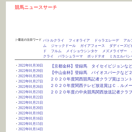
競馬ニュースサーチ
|>最近の注目ワード
バトルクライ
フィオライア
ドゥラエレーデ
アル
ム
ジャックドール
ガイアフォース
ダディーズビ
ド
フルム
メイショウシンタケ
メズメライザー
クライ
パラシュラーマ
ポッドテオ
ミカエルパシ
・
2022年01月30日
【京都金杯】登録馬　タイセイビジョンな
・
2022年01月29日
【中山金杯】登録馬　バイオスパークなど
・
2022年01月28日
２０２０年度関西競馬記者クラブ賞はコン
・
2022年01月27日
２０２０年度関西テレビ放送賞はＣ．ルメ
・
2022年01月26日
２０２０年度の中央競馬関西放送記者クラ
・
2022年01月23日
・
2022年01月22日
・
2022年01月21日
・
2022年01月20日
・
2022年01月19日
・
2022年01月16日
・
2022年01月15日
・
2022年01月14日