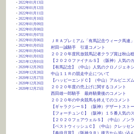
・
2022年01月13日
・
2022年01月12日
・
2022年01月11日
・
2022年01月10日
・
2022年01月09日
・
2022年01月08日
・
2022年01月07日
・
2022年01月06日
ＪＲＡプレミアム「有馬記念ウィーク馬連
・
2022年01月05日
村田一誠騎手　引退コメント　　　　　　
・
2022年01月04日
２０２０年度民放競馬記者クラブ賞は秋山
・
2022年01月03日
【２０２０ファイナルＳ】（阪神）人気の
・
2021年12月01日
【有馬記念】（中山）人気のクロノジェネ
・
2020年12月29日
・
2020年12月28日
中山１１Ｒの競走中止について　　　　　
・
2020年12月27日
【ハッピーエンドＣ】（中山）アルピニズ
・
2020年12月26日
２０２０年度の売上げに関するコメント　
・
2020年12月25日
西田雄一郎騎手　最終騎乗後のコメント　
２０２０年の中央競馬を終えてのコメント
【ギャラクシーＳ】（阪神）デザートスト
【フォーチュンＣ】（阪神）１５番人気の
【２０２０フェアウェルＳ】（中山）ノン
【ベストウィッシュＣ】（中山）クレッセ
【春待月賞】（阪神９Ｒ）後方から追い込