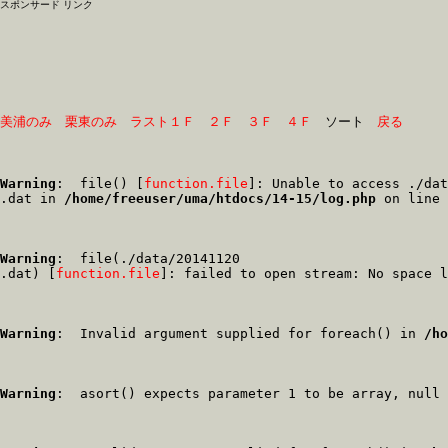
スポンサード リンク
美浦のみ
栗東のみ
ラスト１Ｆ
２Ｆ
３Ｆ
４Ｆ
　ソート　
戻る
Warning
:  file() [
function.file
]: Unable to access ./dat
.dat in 
/home/freeuser/uma/htdocs/14-15/log.php
 on line 
Warning
:  file(./data/20141120

.dat) [
function.file
]: failed to open stream: No space l
Warning
:  Invalid argument supplied for foreach() in 
/ho
Warning
:  asort() expects parameter 1 to be array, null 