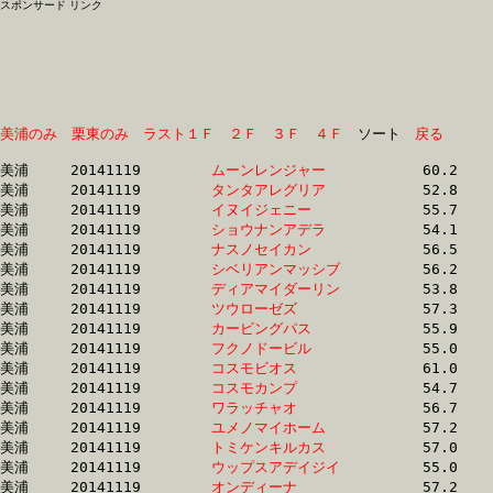
スポンサード リンク
美浦のみ
栗東のみ
ラスト１Ｆ
２Ｆ
３Ｆ
４Ｆ
　ソート　
戻る
美浦	20141119	
ムーンレンジャー　
		60.2 	-	43.1 	-	26.4 	-	12.4

美浦	20141119	
タンタアレグリア　
		52.8 	-	38.6 	-	25.1 	-	12.5

美浦	20141119	
イヌイジェニー　　
		55.7 	-	39.9 	-	25.4 	-	12.5

美浦	20141119	
ショウナンアデラ　
		54.1 	-	38.8 	-	25.1 	-	12.5

美浦	20141119	
ナスノセイカン　　
		56.5 	-	40.6 	-	25.7 	-	12.5

美浦	20141119	
シベリアンマッシブ
		56.2 	-	40.4 	-	25.7 	-	12.6

美浦	20141119	
ディアマイダーリン
		53.8 	-	39.6 	-	25.8 	-	12.7

美浦	20141119	
ツウローゼズ　　　
		57.3 	-	40.6 	-	25.7 	-	12.7

美浦	20141119	
カービングパス　　
		55.9 	-	40.3 	-	26.0 	-	12.7

美浦	20141119	
フクノドービル　　
		55.0 	-	40.3 	-	26.3 	-	12.7

美浦	20141119	
コスモビオス　　　
		61.0 	-	41.1 	-	26.6 	-	12.7

美浦	20141119	
コスモカンプ　　　
		54.7 	-	39.9 	-	26.0 	-	12.7

美浦	20141119	
ワラッチャオ　　　
		56.7 	-	40.8 	-	26.2 	-	12.8

美浦	20141119	
ユメノマイホーム　
		57.2 	-	42.2 	-	26.9 	-	12.8

美浦	20141119	
トミケンキルカス　
		57.0 	-	41.3 	-	26.6 	-	12.8

美浦	20141119	
ウップスアデイジイ
		55.0 	-	39.2 	-	25.5 	-	12.8

美浦	20141119	
オンディーナ　　　
		57.2 	-	41.5 	-	26.6 	-	12.9
