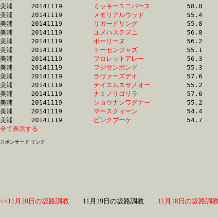
美浦	20141119	
ミッキーユニバース
		58.0 	-	41.8 	-	26.7 	-	12.9

美浦	20141119	
メモリアルウッド　
		55.4 	-	39.9 	-	25.8 	-	12.9

美浦	20141119	
リガードリング　　
		55.8 	-	40.5 	-	26.2 	-	12.9

美浦	20141119	
ユメハステズニ　　
		56.8 	-	40.8 	-	26.2 	-	12.9

美浦	20141119	
ポーリーヌ　　　　
		56.2 	-	40.5 	-	26.4 	-	12.9

美浦	20141119	
トーセンジャズ　　
		55.1 	-	40.4 	-	26.3 	-	12.9

美浦	20141119	
フロレットアレー　
		56.3 	-	40.9 	-	26.7 	-	12.9

美浦	20141119	
フジサンボンド　　
		55.3 	-	40.3 	-	26.2 	-	12.9

美浦	20141119	
ラヴァーズデイ　　
		57.6 	-	41.4 	-	26.5 	-	13.0

美浦	20141119	
テイエムスサノオー
		55.2 	-	40.1 	-	25.9 	-	13.0

美浦	20141119	
ナミノリゴリラ　　
		57.6 	-	40.7 	-	25.9 	-	13.0

美浦	20141119	
ショウナンワグナー
		55.2 	-	40.8 	-	26.5 	-	13.0

美浦	20141119	
マースクィーン　　
		54.4 	-	39.3 	-	25.7 	-	13.0

美浦	20141119	
ピンクブーケ　　　
全て表示する
スポンサード リンク
<<11月20日の坂路調教
11月19日の坂路調教
11月18日の坂路調教