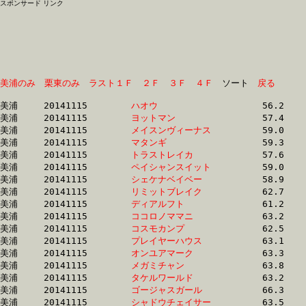
スポンサード リンク
美浦のみ
栗東のみ
ラスト１Ｆ
２Ｆ
３Ｆ
４Ｆ
　ソート　
戻る
美浦	20141115	
ハオウ　　　　　　
		56.2 	-	41.4 	-	27.8 	-	14.4

美浦	20141115	
ヨットマン　　　　
		57.4 	-	42.3 	-	27.5 	-	13.7

美浦	20141115	
メイスンヴィーナス
		59.0 	-	42.7 	-	27.3 	-	13.1

美浦	20141115	
マタンギ　　　　　
		59.3 	-	42.8 	-	27.4 	-	13.1

美浦	20141115	
トラストレイカ　　
		57.6 	-	42.8 	-	29.1 	-	15.7

美浦	20141115	
ペイシャンスイット
		59.0 	-	43.4 	-	28.0 	-	13.9

美浦	20141115	
シェケナベイベー　
		58.9 	-	44.1 	-	29.7 	-	15.3

美浦	20141115	
リミットブレイク　
		62.7 	-	44.5 	-	29.1 	-	14.0

美浦	20141115	
ディアルフト　　　
		61.2 	-	45.5 	-	29.8 	-	14.9

美浦	20141115	
ココロノママニ　　
		63.2 	-	45.9 	-	30.3 	-	15.1

美浦	20141115	
コスモカンプ　　　
		62.5 	-	46.1 	-	30.0 	-	15.0

美浦	20141115	
プレイヤーハウス　
		63.1 	-	46.2 	-	30.6 	-	15.0

美浦	20141115	
オンユアマーク　　
		63.3 	-	46.7 	-	30.7 	-	15.4

美浦	20141115	
メガミチャン　　　
		63.8 	-	47.0 	-	31.1 	-	15.3

美浦	20141115	
タケルワールド　　
		63.2 	-	47.1 	-	31.5 	-	16.0

美浦	20141115	
ゴージャスガール　
		66.3 	-	47.1 	-	30.5 	-	15.3

美浦	20141115	
シャドウチェイサー
		63.5 	-	47.2 	-	31.0 	-	15.3
