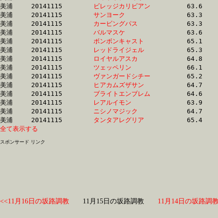
美浦	20141115	
ビレッジカリビアン
		63.6 	-	47.2 	-	30.8 	-	15.3

美浦	20141115	
サンヨーク　　　　
		63.3 	-	47.3 	-	31.5 	-	15.8

美浦	20141115	
カービングパス　　
		63.3 	-	47.4 	-	31.5 	-	15.4

美浦	20141115	
バルマスケ　　　　
		63.6 	-	47.9 	-	32.3 	-	16.3

美浦	20141115	
ボンボンキャスト　
		65.1 	-	48.1 	-	31.0 	-	15.6

美浦	20141115	
レッドライジェル　
		65.3 	-	48.1 	-	31.9 	-	16.2

美浦	20141115	
ロイヤルアスカ　　
		64.8 	-	48.1 	-	31.8 	-	15.7

美浦	20141115	
ツェッペリン　　　
		66.1 	-	48.1 	-	31.3 	-	15.1

美浦	20141115	
ヴァンガードシチー
		65.2 	-	48.2 	-	32.4 	-	16.2

美浦	20141115	
ヒアカムズザサン　
		64.7 	-	48.3 	-	32.0 	-	15.8

美浦	20141115	
ブライトエンブレム
		64.6 	-	48.3 	-	32.2 	-	16.0

美浦	20141115	
レアルイモン　　　
		63.9 	-	48.3 	-	32.3 	-	16.2

美浦	20141115	
ニシノマジック　　
		64.7 	-	48.4 	-	32.2 	-	16.4

美浦	20141115	
タンタアレグリア　
全て表示する
スポンサード リンク
<<11月16日の坂路調教
11月15日の坂路調教
11月14日の坂路調教