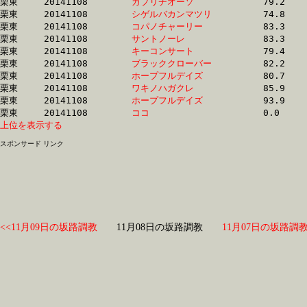
栗東	20141108	
カプリチオーソ　　
		79.2 	-	59.6 	-	39.2 	-	19.2

栗東	20141108	
シゲルバカンマツリ
		74.8 	-	57.6 	-	39.2 	-	20.4

栗東	20141108	
コパノチャーリー　
		83.3 	-	61.7 	-	39.4 	-	19.0

栗東	20141108	
サントノーレ　　　
		83.3 	-	61.7 	-	39.5 	-	19.1

栗東	20141108	
キーコンサート　　
		79.4 	-	59.8 	-	40.2 	-	20.1

栗東	20141108	
ブラッククローバー
		82.2 	-	60.9 	-	40.6 	-	19.7

栗東	20141108	
ホープフルデイズ　
		80.7 	-	60.4 	-	40.7 	-	20.6

栗東	20141108	
ワキノハガクレ　　
		85.9 	-	62.0 	-	41.2 	-	20.2

栗東	20141108	
ホープフルデイズ　
		93.9 	-	67.1 	-	42.5 	-	19.7

栗東	20141108	
ココ　　　　　　　
上位を表示する
スポンサード リンク
<<11月09日の坂路調教
11月08日の坂路調教
11月07日の坂路調教