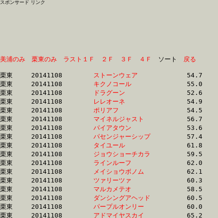
スポンサード リンク
美浦のみ
栗東のみ
ラスト１Ｆ
２Ｆ
３Ｆ
４Ｆ
　ソート　
戻る
栗東	20141108	
ストーンウェア　　
		54.7 	-	38.8 	-	24.3 	-	12.1

栗東	20141108	
キクノコール　　　
		55.0 	-	39.3 	-	24.9 	-	12.5

栗東	20141108	
ドラグーン　　　　
		52.6 	-	39.0 	-	25.4 	-	12.9

栗東	20141108	
レレオーネ　　　　
		54.9 	-	40.0 	-	25.6 	-	12.6

栗東	20141108	
ポリアフ　　　　　
		54.5 	-	39.7 	-	25.8 	-	12.8

栗東	20141108	
マイネルジャスト　
		56.7 	-	40.5 	-	26.1 	-	12.6

栗東	20141108	
パイアタウン　　　
		53.6 	-	39.5 	-	26.1 	-	12.9

栗東	20141108	
パセンジャーシップ
		57.4 	-	41.5 	-	27.1 	-	13.4

栗東	20141108	
タイユール　　　　
		61.8 	-	43.9 	-	27.6 	-	13.6

栗東	20141108	
ジョウショーチカラ
		59.5 	-	43.6 	-	28.3 	-	14.1

栗東	20141108	
ラインルーフ　　　
		62.0 	-	44.3 	-	28.4 	-	13.9

栗東	20141108	
メイショウボノム　
		62.1 	-	44.3 	-	28.4 	-	13.9

栗東	20141108	
ツァリーツァ　　　
		60.3 	-	44.7 	-	28.8 	-	13.4

栗東	20141108	
マルカメテオ　　　
		58.5 	-	43.3 	-	29.0 	-	14.7

栗東	20141108	
ダンシングアヘッド
		60.5 	-	44.7 	-	29.3 	-	14.5

栗東	20141108	
パープルオンリー　
		60.0 	-	44.7 	-	29.3 	-	14.1

栗東	20141108	
アドマイヤスカイ　
		65.2 	-	46.8 	-	29.5 	-	14.2
