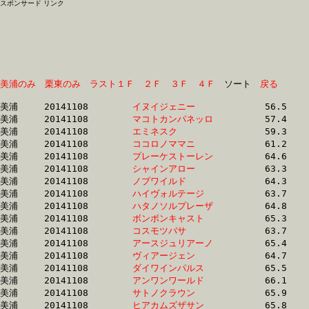
スポンサード リンク
美浦のみ
栗東のみ
ラスト１Ｆ
２Ｆ
３Ｆ
４Ｆ
　ソート　
戻る
美浦	20141108	
イヌイジェニー　　
		56.5 	-	41.3 	-	26.8 	-	13.2

美浦	20141108	
マコトカンパネッロ
		57.4 	-	41.4 	-	27.0 	-	13.2

美浦	20141108	
エミネスク　　　　
		59.3 	-	44.3 	-	29.5 	-	15.2

美浦	20141108	
ココロノママニ　　
		61.2 	-	45.3 	-	29.8 	-	15.4

美浦	20141108	
プレーケストーレン
		64.6 	-	46.9 	-	31.1 	-	16.1

美浦	20141108	
シャインアロー　　
		63.3 	-	47.0 	-	31.0 	-	15.7

美浦	20141108	
ノブワイルド　　　
		64.3 	-	47.1 	-	30.4 	-	14.9

美浦	20141108	
ハイヴォルテージ　
		63.7 	-	47.2 	-	30.7 	-	15.1

美浦	20141108	
ハタノソルプレーザ
		64.8 	-	47.4 	-	31.5 	-	15.8

美浦	20141108	
ボンボンキャスト　
		65.3 	-	47.6 	-	31.8 	-	16.3

美浦	20141108	
コスモツバサ　　　
		63.7 	-	47.7 	-	31.5 	-	15.4

美浦	20141108	
アースジュリアーノ
		65.4 	-	48.4 	-	32.0 	-	15.8

美浦	20141108	
ヴィアージェン　　
		64.7 	-	48.5 	-	32.5 	-	16.6

美浦	20141108	
ダイワインパルス　
		65.5 	-	48.6 	-	31.9 	-	15.8

美浦	20141108	
アンワンワールド　
		66.1 	-	48.6 	-	32.0 	-	16.1

美浦	20141108	
サトノクラウン　　
		65.9 	-	48.7 	-	31.7 	-	15.9

美浦	20141108	
ヒアカムズザサン　
		65.8 	-	48.8 	-	32.1 	-	16.0
