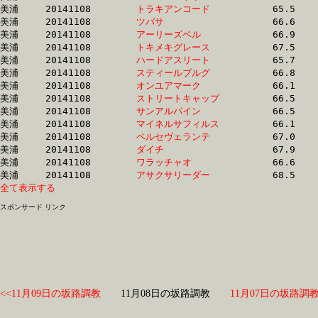
美浦	20141108	
トラキアンコード　
		65.5 	-	48.8 	-	32.1 	-	15.9

美浦	20141108	
ツバサ　　　　　　
		66.6 	-	48.8 	-	32.4 	-	16.5

美浦	20141108	
アーリーズベル　　
		66.9 	-	49.0 	-	32.5 	-	16.6

美浦	20141108	
トキメキグレース　
		67.5 	-	49.2 	-	32.3 	-	16.0

美浦	20141108	
ハードアスリート　
		65.7 	-	49.2 	-	33.0 	-	16.7

美浦	20141108	
スティールブルグ　
		66.8 	-	49.2 	-	32.5 	-	16.2

美浦	20141108	
オンユアマーク　　
		66.1 	-	49.4 	-	32.9 	-	16.2

美浦	20141108	
ストリートキャップ
		66.5 	-	49.5 	-	32.5 	-	16.5

美浦	20141108	
サンアルパイン　　
		66.5 	-	49.5 	-	33.2 	-	16.4

美浦	20141108	
マイネルサフィルス
		66.1 	-	49.5 	-	32.6 	-	16.2

美浦	20141108	
ペルセヴェランテ　
		67.0 	-	49.5 	-	32.2 	-	16.0

美浦	20141108	
ダイチ　　　　　　
		67.9 	-	49.5 	-	32.1 	-	15.6

美浦	20141108	
ワラッチャオ　　　
		66.6 	-	49.6 	-	32.9 	-	16.1

美浦	20141108	
アサクサリーダー　
全て表示する
スポンサード リンク
<<11月09日の坂路調教
11月08日の坂路調教
11月07日の坂路調教