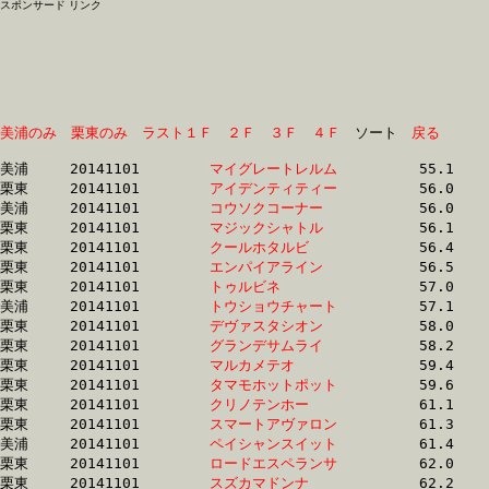
スポンサード リンク
美浦のみ
栗東のみ
ラスト１Ｆ
２Ｆ
３Ｆ
４Ｆ
　ソート　
戻る
美浦	20141101	
マイグレートレルム
		55.1 	-	40.1 	-	26.3 	-	13.2

栗東	20141101	
アイデンティティー
		56.0 	-	40.2 	-	26.0 	-	13.1

美浦	20141101	
コウソクコーナー　
		56.0 	-	40.4 	-	26.4 	-	13.3

栗東	20141101	
マジックシャトル　
		56.1 	-	39.5 	-	25.3 	-	12.2

栗東	20141101	
クールホタルビ　　
		56.4 	-	39.9 	-	25.6 	-	12.4

栗東	20141101	
エンパイアライン　
		56.5 	-	40.6 	-	26.2 	-	13.3

栗東	20141101	
トゥルビネ　　　　
		57.0 	-	40.4 	-	25.7 	-	12.4

美浦	20141101	
トウショウチャート
		57.1 	-	41.4 	-	26.8 	-	13.2

栗東	20141101	
デヴァスタシオン　
		58.0 	-	42.4 	-	27.0 	-	13.2

栗東	20141101	
グランデサムライ　
		58.2 	-	41.5 	-	26.3 	-	12.1

栗東	20141101	
マルカメテオ　　　
		59.4 	-	43.6 	-	28.8 	-	14.7

栗東	20141101	
タマモホットポット
		59.6 	-	44.0 	-	29.4 	-	14.3

栗東	20141101	
クリノテンホー　　
		61.1 	-	46.3 	-	32.0 	-	16.7

栗東	20141101	
スマートアヴァロン
		61.3 	-	44.5 	-	28.4 	-	13.3

美浦	20141101	
ペイシャンスイット
		61.4 	-	45.9 	-	30.2 	-	15.0

栗東	20141101	
ロードエスペランサ
		62.0 	-	46.4 	-	31.1 	-	16.1

栗東	20141101	
スズカマドンナ　　
		62.2 	-	46.2 	-	30.9 	-	15.5
