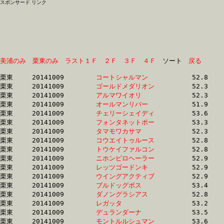
スポンサード リンク
美浦のみ
栗東のみ
ラスト１Ｆ
２Ｆ
３Ｆ
４Ｆ
　ソート　
戻る
栗東	20141009	
コートシャルマン　
		52.8 	-	37.8 	-	24.3 	-	12.1

栗東	20141009	
ゴールドメダリオン
		52.3 	-	38.0 	-	24.8 	-	12.6

栗東	20141009	
アルマワイオリ　　
		52.3 	-	38.1 	-	25.2 	-	12.9

栗東	20141009	
オールマンリバー　
		51.9 	-	38.1 	-	25.0 	-	12.8

栗東	20141009	
チェリーシェイディ
		53.6 	-	38.2 	-	25.2 	-	12.9

栗東	20141009	
フォンタネットポー
		53.3 	-	38.3 	-	25.3 	-	13.0

栗東	20141009	
タマモワカサマ　　
		52.3 	-	38.4 	-	25.4 	-	13.0

栗東	20141009	
コウエイトゥルース
		52.8 	-	38.4 	-	25.1 	-	12.6

栗東	20141009	
トウケイファルコン
		52.8 	-	38.4 	-	24.9 	-	12.5

栗東	20141009	
ニホンピロヘーラー
		52.9 	-	38.4 	-	25.2 	-	13.0

栗東	20141009	
レッツゴードンキ　
		52.9 	-	38.4 	-	24.6 	-	12.2

栗東	20141009	
ウイングアクティブ
		52.9 	-	38.5 	-	25.8 	-	13.3

栗東	20141009	
ブルドッグボス　　
		53.4 	-	38.5 	-	24.6 	-	11.9

栗東	20141009	
ダノングラシアス　
		52.8 	-	38.6 	-	25.3 	-	12.7

栗東	20141009	
レガッタ　　　　　
		53.2 	-	38.6 	-	25.5 	-	12.9

栗東	20141009	
デュランダーナ　　
		53.5 	-	38.6 	-	25.3 	-	13.0

栗東	20141009	
モントルルシュマン
		53.6 	-	38.6 	-	25.9 	-	13.7
