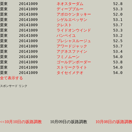
栗東	20141009	
ネオスターダム　　
		52.8 	-	38.6 	-	25.5 	-	12.8

栗東	20141009	
ディープブルー　　
		53.3 	-	38.6 	-	25.5 	-	13.1

栗東	20141009	
アポロケンタッキー
		52.0 	-	38.7 	-	25.9 	-	13.3

栗東	20141009	
シゲルエベッサン　
		53.1 	-	38.7 	-	25.2 	-	12.8

栗東	20141009	
クレスト　　　　　
		53.7 	-	38.7 	-	25.3 	-	12.8

栗東	20141009	
ライドオンウインド
		53.3 	-	38.8 	-	25.1 	-	12.8

栗東	20141009	
バンペイユ　　　　
		53.2 	-	38.9 	-	25.4 	-	12.7

栗東	20141009	
プレシャスルージュ
		52.5 	-	38.9 	-	25.7 	-	12.9

栗東	20141009	
アワードジャック　
		53.7 	-	38.9 	-	25.5 	-	13.0

栗東	20141009	
アグネスファイン　
		53.4 	-	38.9 	-	25.3 	-	12.5

栗東	20141009	
フミノムーン　　　
		54.0 	-	38.9 	-	25.1 	-	12.3

栗東	20141009	
ゴールデンボーダー
		53.8 	-	38.9 	-	25.4 	-	12.8

栗東	20141009	
ストリークライト　
		54.0 	-	39.0 	-	25.0 	-	12.4

栗東	20141009	
タイセイメテオ　　
全て表示する
スポンサード リンク
<<10月10日の坂路調教
10月09日の坂路調教
10月08日の坂路調教