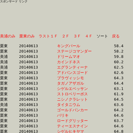
スポンサード リンク
美浦のみ
栗東のみ
ラスト１Ｆ
２Ｆ
３Ｆ
４Ｆ
　ソート　
戻る
栗東	20140613	
キングパール　　　
		58.4 	-	42.2 	-	27.4 	-	13.6

栗東	20140613	
ステージコマンダー
		58.2 	-	42.3 	-	27.4 	-	13.6

美浦	20140613	
ドリームマオ　　　
		59.8 	-	42.5 	-	27.9 	-	14.8

美浦	20140613	
カインドネス　　　
		60.2 	-	42.8 	-	28.3 	-	15.0

美浦	20140613	
エグランティーナ　
		62.5 	-	45.9 	-	29.6 	-	14.5

栗東	20140613	
アドバンスゴード　
		62.6 	-	46.3 	-	30.9 	-	14.8

栗東	20140613	
ブラヴィッシモ　　
		64.3 	-	46.4 	-	29.8 	-	14.5

栗東	20140613	
タガノアザガル　　
		64.4 	-	46.4 	-	29.9 	-	14.4

栗東	20140613	
シゲルエベッサン　
		63.1 	-	46.5 	-	31.3 	-	16.2

栗東	20140613	
ストロベリーボス　
		61.9 	-	46.5 	-	31.5 	-	16.2

栗東	20140613	
ニシノクラレット　
		64.5 	-	46.7 	-	30.5 	-	14.8

美浦	20140613	
タイタニウム　　　
		63.6 	-	47.0 	-	30.8 	-	15.4

栗東	20140613	
ゴールドバンカー　
		64.2 	-	47.0 	-	31.2 	-	15.7

栗東	20140613	
バリキ　　　　　　
		64.6 	-	47.1 	-	30.9 	-	15.4

栗東	20140613	
ロードグリッター　
		63.7 	-	47.1 	-	30.8 	-	15.4

栗東	20140613	
ティーエスナイン　
		64.6 	-	47.1 	-	30.8 	-	15.3

栗東	20140613	
シゲルヒキヤマ　　
		64.8 	-	47.3 	-	31.2 	-	15.2
