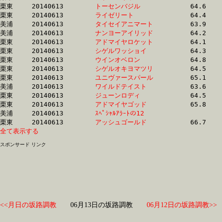
栗東	20140613	
トーセンバジル　　
		64.6 	-	47.3 	-	31.1 	-	15.3

栗東	20140613	
ライゼリート　　　
		64.4 	-	47.3 	-	31.4 	-	16.3

美浦	20140613	
タイセイアニマート
		63.9 	-	47.3 	-	30.9 	-	15.5

美浦	20140613	
ナンヨーアイリッド
		64.2 	-	47.4 	-	31.5 	-	15.6

栗東	20140613	
アドマイヤロケット
		64.1 	-	47.5 	-	31.7 	-	15.8

栗東	20140613	
シゲルワッショイ　
		64.3 	-	47.6 	-	31.4 	-	15.5

栗東	20140613	
ウインオベロン　　
		64.8 	-	47.7 	-	31.3 	-	15.8

栗東	20140613	
シゲルオキヨマツリ
		64.5 	-	47.7 	-	31.3 	-	15.6

栗東	20140613	
ユニヴァースパール
		65.1 	-	47.8 	-	32.0 	-	16.2

美浦	20140613	
ワイルドテイスト　
		63.6 	-	47.8 	-	31.7 	-	16.3

栗東	20140613	
ジューンロディ　　
		64.5 	-	47.8 	-	31.2 	-	15.4

栗東	20140613	
アドマイヤゴッド　
		65.8 	-	48.0 	-	31.0 	-	15.2

美浦	20140613	
ｽﾍﾟｼｬﾙｱﾗｰﾄの12　　
		63.9 	-	48.0 	-	31.8 	-	16.1

栗東	20140613	
アッシュゴールド　
全て表示する
スポンサード リンク
<<月日の坂路調教
06月13日の坂路調教
06月12日の坂路調教>>