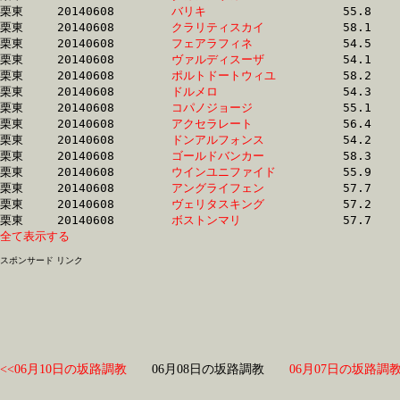
栗東	20140608	
バリキ　　　　　　
		55.8 	-	40.4 	-	26.4 	-	13.2

栗東	20140608	
クラリティスカイ　
		58.1 	-	41.7 	-	26.7 	-	13.2

栗東	20140608	
フェアラフィネ　　
		54.5 	-	39.9 	-	26.4 	-	13.2

栗東	20140608	
ヴァルディスーザ　
		54.1 	-	39.9 	-	25.9 	-	13.2

栗東	20140608	
ポルトドートウィユ
		58.2 	-	42.1 	-	27.0 	-	13.2

栗東	20140608	
ドルメロ　　　　　
		54.3 	-	39.8 	-	26.4 	-	13.3

栗東	20140608	
コパノジョージ　　
		55.1 	-	40.2 	-	26.4 	-	13.3

栗東	20140608	
アクセラレート　　
		56.4 	-	41.5 	-	27.0 	-	13.3

栗東	20140608	
ドンアルフォンス　
		54.2 	-	39.6 	-	26.2 	-	13.3

栗東	20140608	
ゴールドバンカー　
		58.3 	-	43.0 	-	27.6 	-	13.3

栗東	20140608	
ウインユニファイド
		55.9 	-	39.7 	-	25.9 	-	13.3

栗東	20140608	
アングライフェン　
		57.7 	-	42.3 	-	27.3 	-	13.4

栗東	20140608	
ヴェリタスキング　
		57.2 	-	42.1 	-	27.2 	-	13.5

栗東	20140608	
ボストンマリ　　　
全て表示する
スポンサード リンク
<<06月10日の坂路調教
06月08日の坂路調教
06月07日の坂路調教