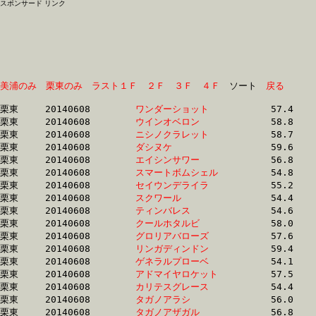
スポンサード リンク
美浦のみ
栗東のみ
ラスト１Ｆ
２Ｆ
３Ｆ
４Ｆ
　ソート　
戻る
栗東	20140608	
ワンダーショット　
		57.4 	-	40.6 	-	25.6 	-	12.5

栗東	20140608	
ウインオベロン　　
		58.8 	-	41.5 	-	26.2 	-	12.5

栗東	20140608	
ニシノクラレット　
		58.7 	-	41.7 	-	26.3 	-	12.6

栗東	20140608	
ダシヌケ　　　　　
		59.6 	-	42.1 	-	26.4 	-	12.7

栗東	20140608	
エイシンサワー　　
		56.8 	-	40.4 	-	25.6 	-	12.8

栗東	20140608	
スマートボムシェル
		54.8 	-	39.8 	-	26.0 	-	12.8

栗東	20140608	
セイウンデライラ　
		55.2 	-	39.7 	-	25.9 	-	12.8

栗東	20140608	
スクワール　　　　
		54.4 	-	38.8 	-	25.5 	-	12.9

栗東	20140608	
ティンバレス　　　
		54.6 	-	39.9 	-	26.0 	-	12.9

栗東	20140608	
クールホタルビ　　
		58.0 	-	41.7 	-	26.4 	-	12.9

栗東	20140608	
グロリアバローズ　
		57.6 	-	41.2 	-	26.0 	-	12.9

栗東	20140608	
リンガディンドン　
		59.4 	-	38.6 	-	24.8 	-	12.9

栗東	20140608	
ゲネラルプローベ　
		54.1 	-	39.7 	-	25.9 	-	13.1

栗東	20140608	
アドマイヤロケット
		57.5 	-	41.3 	-	26.4 	-	13.1

栗東	20140608	
カリテスグレース　
		54.4 	-	39.7 	-	26.3 	-	13.2

栗東	20140608	
タガノアラシ　　　
		56.0 	-	40.6 	-	26.5 	-	13.2

栗東	20140608	
タガノアザガル　　
		56.8 	-	41.3 	-	27.1 	-	13.2
