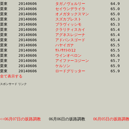
栗東	20140606	
タガノヴェルリー　
		64.9 	-	49.4 	-	32.8 	-	16.8

栗東	20140606	
セイウンデライラ　
		65.0 	-	47.5 	-	31.0 	-	15.5

栗東	20140606	
オメガタックスマン
		65.0 	-	48.5 	-	32.4 	-	15.9

栗東	20140606	
スズカプレスト　　
		65.3 	-	47.7 	-	31.3 	-	15.8

栗東	20140606	
ブラヴィッシモ　　
		65.3 	-	47.3 	-	30.8 	-	15.7

栗東	20140606	
クラリティスカイ　
		65.4 	-	49.2 	-	33.0 	-	16.4

栗東	20140606	
アグネスレジーナ　
		65.4 	-	49.1 	-	33.1 	-	17.1

栗東	20140606	
アドバンスゴード　
		65.4 	-	48.5 	-	31.4 	-	15.3

栗東	20140606	
ハヤイガナ　　　　
		65.5 	-	49.9 	-	33.4 	-	17.0

栗東	20140606	
ｻﾄﾉｻｸﾗの12　　　　
		65.5 	-	49.2 	-	33.1 	-	16.1

栗東	20140606	
ウインオベロン　　
		65.6 	-	48.2 	-	31.9 	-	15.7

栗東	20140606	
アイファーコジーン
		65.7 	-	49.4 	-	32.8 	-	16.8

栗東	20140606	
ケルソン　　　　　
		65.9 	-	48.9 	-	32.8 	-	16.6

栗東	20140606	
ロードグリッター　
全て表示する
スポンサード リンク
<<06月07日の坂路調教
06月06日の坂路調教
06月05日の坂路調教