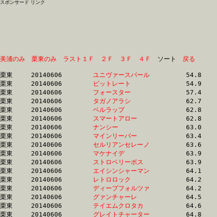
スポンサード リンク
美浦のみ
栗東のみ
ラスト１Ｆ
２Ｆ
３Ｆ
４Ｆ
　ソート　
戻る
栗東	20140606	
ユニヴァースパール
		54.8 	-	39.8 	-	26.1 	-	13.2

栗東	20140606	
ビットレート　　　
		54.9 	-	39.8 	-	26.1 	-	13.1

栗東	20140606	
フォースター　　　
		57.4 	-	42.0 	-	27.3 	-	13.7

栗東	20140606	
タガノアラシ　　　
		62.7 	-	46.8 	-	30.9 	-	15.1

栗東	20140606	
ベルラップ　　　　
		62.8 	-	45.1 	-	29.2 	-	14.5

栗東	20140606	
スマートアロー　　
		62.8 	-	46.3 	-	30.1 	-	15.2

栗東	20140606	
ナンシー　　　　　
		63.0 	-	46.4 	-	30.9 	-	15.4

栗東	20140606	
マインリーバー　　
		63.4 	-	47.4 	-	31.8 	-	15.6

栗東	20140606	
セルリアンセレーノ
		63.6 	-	46.7 	-	30.5 	-	15.0

栗東	20140606	
マケナイデ　　　　
		63.9 	-	47.8 	-	32.3 	-	16.6

栗東	20140606	
ストロベリーボス　
		63.9 	-	47.7 	-	32.2 	-	16.6

栗東	20140606	
エイシンシャーマン
		64.1 	-	48.4 	-	32.4 	-	16.4

栗東	20140606	
レトロロック　　　
		64.2 	-	47.3 	-	31.4 	-	15.9

栗東	20140606	
ディープフォルツァ
		64.2 	-	47.9 	-	31.8 	-	16.1

栗東	20140606	
グァンチャーレ　　
		64.5 	-	47.4 	-	31.5 	-	16.1

栗東	20140606	
テイエムクロタカ　
		64.6 	-	47.3 	-	30.0 	-	14.8

栗東	20140606	
グレイトチャーター
		64.8 	-	48.1 	-	31.9 	-	16.1
