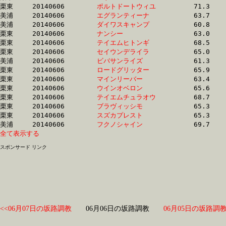
栗東	20140606	
ポルトドートウィユ
		71.3 	-	51.8 	-	33.2 	-	15.4

美浦	20140606	
エグランティーナ　
		63.7 	-	47.0 	-	30.8 	-	15.4

美浦	20140606	
ダイワスキャンプ　
		60.8 	-	45.6 	-	30.4 	-	15.4

栗東	20140606	
ナンシー　　　　　
		63.0 	-	46.4 	-	30.9 	-	15.4

栗東	20140606	
テイエムヒトンギ　
		68.5 	-	49.9 	-	32.1 	-	15.5

栗東	20140606	
セイウンデライラ　
		65.0 	-	47.5 	-	31.0 	-	15.5

美浦	20140606	
ビバサンライズ　　
		61.3 	-	45.6 	-	30.3 	-	15.5

栗東	20140606	
ロードグリッター　
		65.9 	-	48.2 	-	31.7 	-	15.6

栗東	20140606	
マインリーバー　　
		63.4 	-	47.4 	-	31.8 	-	15.6

栗東	20140606	
ウインオベロン　　
		65.6 	-	48.2 	-	31.9 	-	15.7

栗東	20140606	
テイエムチュラオウ
		68.7 	-	49.9 	-	32.2 	-	15.7

栗東	20140606	
ブラヴィッシモ　　
		65.3 	-	47.3 	-	30.8 	-	15.7

栗東	20140606	
スズカプレスト　　
		65.3 	-	47.7 	-	31.3 	-	15.8

美浦	20140606	
フクノシャイン　　
全て表示する
スポンサード リンク
<<06月07日の坂路調教
06月06日の坂路調教
06月05日の坂路調教