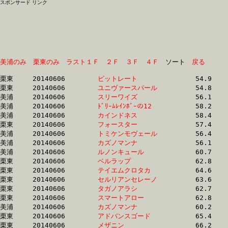
スポンサード リンク
美浦のみ
栗東のみ
ラスト１Ｆ
２Ｆ
３Ｆ
４Ｆ
　ソート　
戻る
栗東	20140606	
ビットレート　　　
		54.9 	-	39.8 	-	26.1 	-	13.1

栗東	20140606	
ユニヴァースパール
		54.8 	-	39.8 	-	26.1 	-	13.2

美浦	20140606	
スリーワイズ　　　
		56.1 	-	40.2 	-	26.1 	-	13.5

美浦	20140606	
ﾄﾞﾘｰﾑﾚｲﾝﾎﾞｰの12　
		58.2 	-	41.3 	-	26.9 	-	13.6

美浦	20140606	
カインドネス　　　
		58.4 	-	41.5 	-	27.1 	-	13.7

栗東	20140606	
フォースター　　　
		57.4 	-	42.0 	-	27.3 	-	13.7

美浦	20140606	
トミケンモヴェール
		56.4 	-	40.7 	-	26.3 	-	13.8

美浦	20140606	
カズノマンナ　　　
		56.1 	-	41.9 	-	28.1 	-	14.1

美浦	20140606	
ルノンキュール　　
		60.7 	-	44.4 	-	28.6 	-	14.3

栗東	20140606	
ベルラップ　　　　
		62.8 	-	45.1 	-	29.2 	-	14.5

栗東	20140606	
テイエムクロタカ　
		64.6 	-	47.3 	-	30.0 	-	14.8

栗東	20140606	
セルリアンセレーノ
		63.6 	-	46.7 	-	30.5 	-	15.0

栗東	20140606	
タガノアラシ　　　
		62.7 	-	46.8 	-	30.9 	-	15.1

栗東	20140606	
スマートアロー　　
		62.8 	-	46.3 	-	30.1 	-	15.2

美浦	20140606	
カズノマンナ　　　
		60.2 	-	45.2 	-	29.8 	-	15.2

栗東	20140606	
アドバンスゴード　
		65.4 	-	48.5 	-	31.4 	-	15.3

栗東	20140606	
メザニン　　　　　
		66.2 	-	49.4 	-	32.3 	-	15.4
